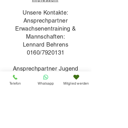
Unsere Kontakte:
Ansprechpartner
Erwachsenentraining &
Mannschaften:
Lennard Behrens
0160/7920131
Ansprechpartner Jugend
& Jugendtraining:
Telefon
Whatsapp
Mitglied werden
Lukas Mattlat
0160/8730889
Miriam Bertels
0176/23866361
Telefon Clubhaus: